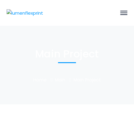
Main Project
Home
Main
Main Project